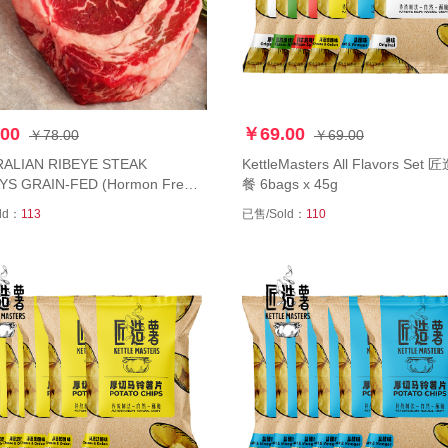
00
￥69.00
￥78.00
￥69.00
ALIAN RIBEYE STEAK
KettleMasters All Flavors Set 匠造薯 套
YS GRAIN-FED (Hormon Free)
餐 6bags x 45g
眼肉心牛排 200g
ld：
113
已售/Sold：
110