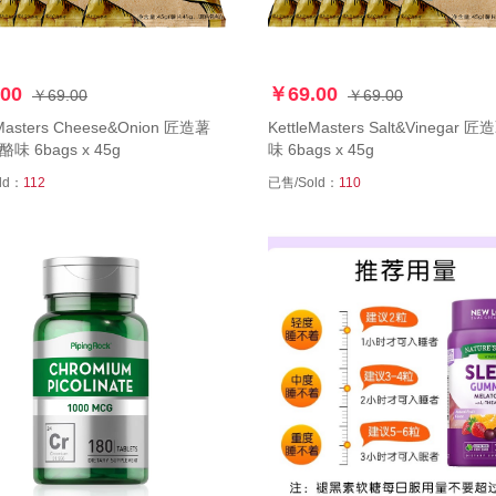
00
￥69.00
￥69.00
￥69.00
eMasters Cheese&Onion 匠造薯
KettleMasters Salt&Vinegar
味 6bags x 45g
味 6bags x 45g
ld：
112
已售/Sold：
110