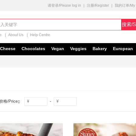
请登录/Please log in
|
注册/Register
|
我的订单/My O
搜索/S
e
|
About Us
|
Help Centre
Cheese
Chocolates
Vegan
Veggies
Bakery
European
-
价格/Price