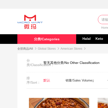
Hom
Halal
Keto
分类/Categories
全部商品/All

Global Stores

American Stores

分
暂无其他分类/No Other Classification
类/Classification：
排
默认
销量/Sales Volume
序/Sort：