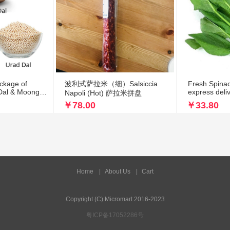
ckage of
波利式萨拉米（细）Salsiccia
Fresh Spinach L
Dal & Moong
express deli
Napoli (Hot) 萨拉米拼盘
￥78.00
￥33.80
Home
|
About Us
|
Cart
Copyright (C) Micromart 2016-2023
粤ICP备17052286号