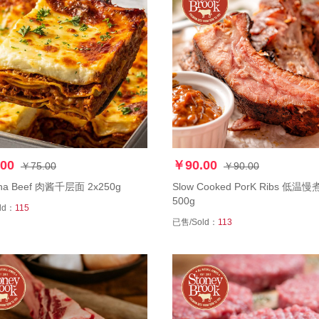
00
￥90.00
￥75.00
￥90.00
na Beef ⾁酱千层⾯ 2x250g
Slow Cooked PorK Ribs 低温
500g
ld：
115
已售/Sold：
113