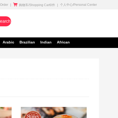

rder
|
个人中心/Personal Center
购物车/Shopping Cart0件
|
earch
Arabic
Brazilian
Indian
African