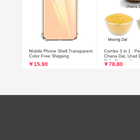
Mobile Phone Shell Transparent
Combo 3 in 1 : Pa
Color Free Shipping
Chana Dal, Urad 
Dal - 1kg each
￥15.90
￥78.80