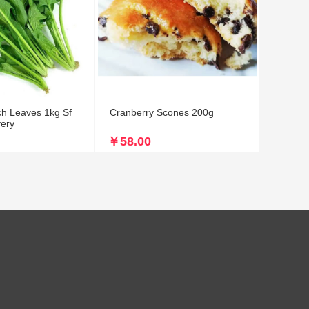
eaves 1kg Sf
Cranberry Scones 200g
very
￥58.00