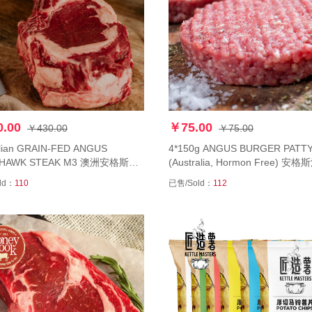
.00
￥75.00
￥430.00
￥75.00
alian GRAIN-FED ANGUS
4*150g ANGUS BURGER PATT
K STEAK M3 澳洲安格斯谷
(Australia, Hormon Free) 
牛排
80%精瘦度
ld：
110
已售/Sold：
112