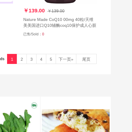
￥139.00
￥139.00
Nature Made CoQ10 00mg 40粒/天维
美美国进口Q10辅酶coq10保护成人心脏
国进口自
已售/Sold：
0
l安瓶助
ds
1
2
3
4
5
下一页»
尾页