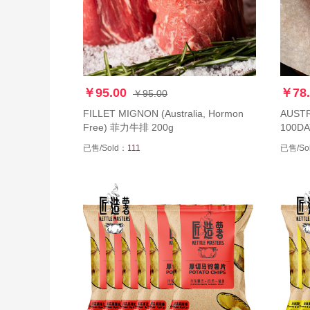
￥95.00
￥78.
￥95.00
FILLET MIGNON (Australia, Hormon
AUSTR
Free) 菲力牛排 200g
100DA
已售/Sold：
111
已售/So