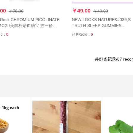
00
￥49.00
￥78.00
￥49.00
g Rock CHROMIUM PICOLINATE
NEW LOOKS NATURE&#039;S
 MCG /美国朴诺血糖宝 控三价铬
TRUTH SLEEP GUMMIES
养片平衡调节保护糖脂心血管180
MELATONIN L-THEANINE/美
ld：
0
已售/Sold：
6
然之珍褪黑素软糖75粒 sleepwel
睡眠非药失眠
共87条记录/87 recor