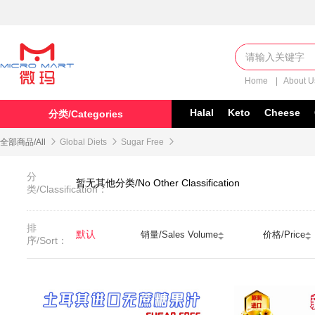
Home
|
About 
Halal
Keto
Cheese
分类/Categories
全部商品/All

Global Diets

Sugar Free

分
暂无其他分类/No Other Classification
类/Classification：
排
默认
销量/Sales Volume
价格/Price
序/Sort：