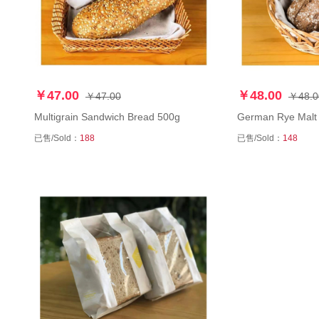
￥47.00
￥48.00
￥47.00
￥48.0
Multigrain Sandwich Bread 500g
German Rye Malt
已售/Sold：
188
已售/Sold：
148