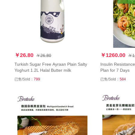
￥26.80
￥1260.00
￥26.80
￥1
Turkish Sugar Free Ayraan Plain Salty
Insulin Resistance
Yoghurt 1.2L Halal Butter milk
Plan for 7 Days
已售/Sold：
799
已售/Sold：
584