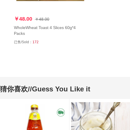
￥48.00
￥48.00
WholeWheat Toast 4 Slices 60g*4
Packs
已售/Sold：
172
猜你喜欢//Guess You Like it