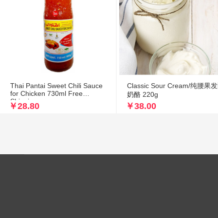
Thai Pantai Sweet Chili Sauce
Classic Sour Cream/纯腰果
for Chicken 730ml Free
奶酪 220g
Shipping
￥28.80
￥38.00