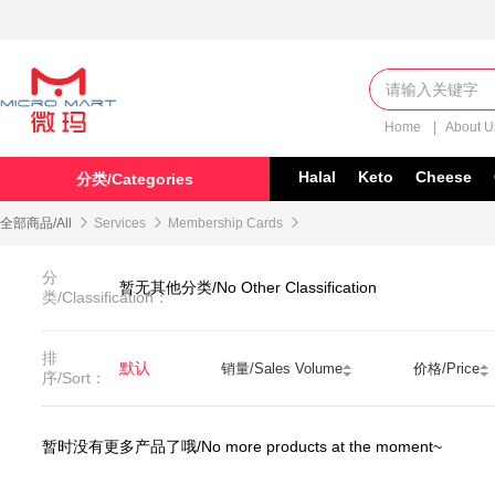
Home
|
About 
Halal
Keto
Cheese
分类/Categories
全部商品/All

Services

Membership Cards

分
暂无其他分类/No Other Classification
类/Classification：
排
默认
销量/Sales Volume
价格/Price
序/Sort：
暂时没有更多产品了哦/No more products at the moment~