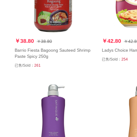
￥38.80
￥42.80
￥38.80
￥42.8
Barrio Fiesta Bagoong Sauteed Shrimp
Ladys Choice Ha
Paste Spicy 250g
已售/Sold：
254
已售/Sold：
261