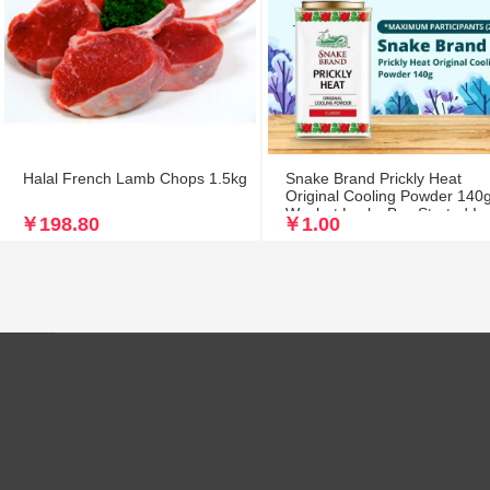
Halal French Lamb Chops 1.5kg
Snake Brand Prickly Heat
Original Cooling Powder 140
Wechat Lucky Buy Started In
￥198.80
￥1.00
Micromart ..活动支付