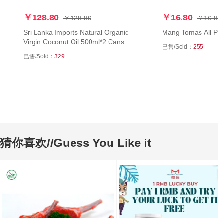
￥128.80
￥16.80
￥128.80
￥16.8
Sri Lanka Imports Natural Organic
Mang Tomas All 
Virgin Coconut Oil 500ml*2 Cans
已售/Sold：
255
已售/Sold：
329
猜你喜欢//Guess You Like it