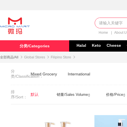
Home
|
About 
Halal
Keto
Cheese
分类/Categories
全部商品/All

Global Stores

Filipino Store

分
Mixed Grocery
International
类/Classification：
排
默认
销量/Sales Volume
价格/Price
序/Sort：