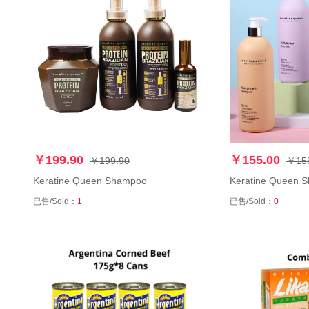
￥199.90
￥155.00
￥199.90
￥15
Keratine Queen Shampoo
Keratine Queen 
已售/Sold：
1
已售/Sold：
0