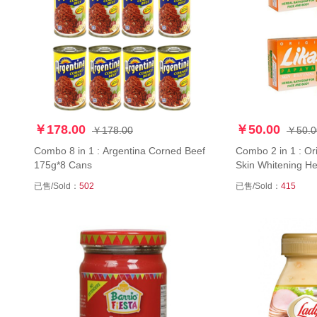
￥178.00
￥50.00
￥178.00
￥50.0
Combo 8 in 1 : Argentina Corned Beef
Combo 2 in 1 : Or
175g*8 Cans
Skin Whitening H
Packs
已售/Sold：
502
已售/Sold：
415