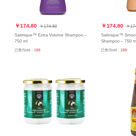
￥174.80
￥174.80
￥174.80
￥17
Satinique™ Extra Volume Shampoo –
Satinique™ Smoot
750 ml
Shampoo – 750 m
已售/Sold：
199
已售/Sold：
188