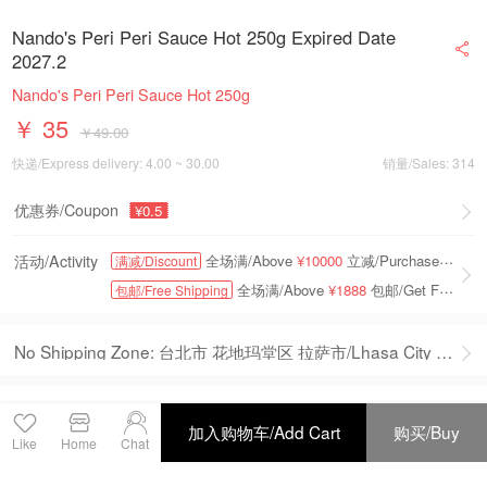
Nando's Peri Peri Sauce Hot 250g Expired Date
2027.2
Nando's Peri Peri Sauce Hot 250g
￥ 35
￥49.00
快递/Express delivery: 4.00 ~ 30.00
销量/Sales: 314
优惠券/Coupon
¥0.5
活动/Activity
全场满/Above
¥10000
立减/Purchase Get
¥1
满减/Discount
全场满/Above
¥1888
包邮/Get Free Shipping;
包邮/Free Shipping
No Shipping Zone: 台北市 花地玛堂区 拉萨市/Lhasa City 昌都地区/Changdu District 山南地区/Shannan region 日喀则地区/Xigaze Region 那曲地区/Naqu region 阿里地区/Ali region 林芝地区/Nyingchi prefecture 西宁市/Xining City 海东地区/Haidong Prefecture 海北自治州/Haibei Autonomous Prefecture 黄南自治州/Huangnan Autonomous Prefecture 海南自治州/Hainan Autonomous Prefecture 果洛自治州/Golog Autonomous Prefecture 玉树自治州/Yushu Autonomous Prefecture 海西自治州/Haixi Autonomous Prefecture 银川市/Yinchuan City 石嘴山市/Shizuishan City 吴忠市/Wuzhong City 固原市/Guyuan City 中卫市/Zhongwei City 乌鲁木齐市/Urumqi 克拉玛依市/Urumqi 吐鲁番地区/Turpan region 哈密地区/Hami region 昌吉自治州/Hami region 博尔塔拉州/Bortala 巴音郭楞州/Bayin Guolingzhou 阿克苏地区/Aksu region 克孜勒苏州/Kizilsu Suzhou 喀什地区/Kashgar region 和田地区/Hotan Region 伊犁自治州/Ili Autonomous Prefecture 塔城地区/Tacheng District 阿勒泰地区/Altay region 新疆省辖单位/Units under the jurisdiction of Xinjiang Province 台北市/Taipei City 高雄市/Kaohsiung City 基隆市/Keelung City 台中市/Taichung City 台南市/Tainan City 新竹市/Hsinchu City 嘉义市/Jiayi City 香港岛/Hong Kong Island 九龙/Kowloon 新界东/New Territories East 新界西/New Territories West 境外地区/Overseas area 其他地区/Other regions
请选择/Please Select Quantity
加入购物车/Add Cart
购买/Buy
Like
Home
Chat
上拉返回详情
ZA STORE
进店逛逛/Enter